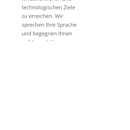
technologischen Ziele
zu erreichen. Wir
sprechen Ihre Sprache
und begegnen Ihnen
auf Augenhöhe.
Sagen Sie uns Ihre
Wünsche, wir finden
die passende Lösung.
Dafür gehen wir gerne
auch ungewöhnliche
Wege.
Haben Sie noch Fragen?