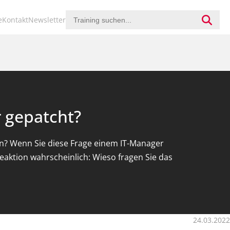
ion
e
Kontakt
Newsletter
ringen
r gepatcht?
en? Wenn Sie diese Frage einem IT-Manager
Reaktion wahrscheinlich: Wieso fragen Sie das
24.03.2022