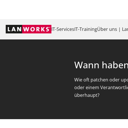
Navigation
IT-Services
IT-Training
Über uns | L
überspringen
Wann haben S
Wie oft patchen oder up
oder einem Verantwortlic
überhaupt?