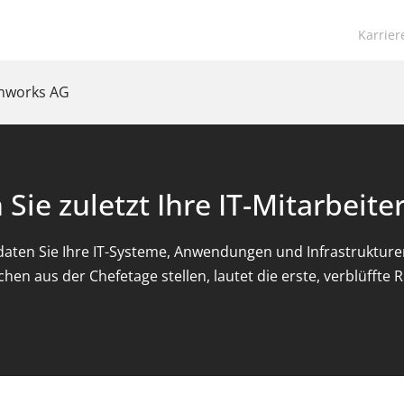
Navigat
Karrier
übersp
anworks AG
ie zuletzt Ihre IT-Mitarbeite
daten Sie Ihre IT-Systeme, Anwendungen und Infrastruktur
hen aus der Chefetage stellen, lautet die erste, verblüffte 