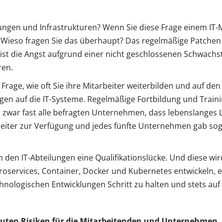
ungen und Infrastrukturen? Wenn Sie diese Frage einem IT
ich: Wieso fragen Sie das überhaupt? Das regelmäßige Patche
st die Angst aufgrund einer nicht geschlossenen Schwachste
ren.
Frage, wie oft Sie ihre Mitarbeiter weiterbilden und auf d
en auf die IT-Systeme. Regelmäßige Fortbildung und Training
 zwar fast alle befragten Unternehmen, dass lebenslanges 
eiter zur Verfügung und jedes fünfte Unternehmen gab soga
 den IT-Abteilungen eine Qualifikationslücke. Und diese wi
roservices, Container, Docker und Kubernetes entwickeln, e
chnologischen Entwicklungen Schritt zu halten und stets au
euten Risiken für die Mitarbeitenden und Unternehmen