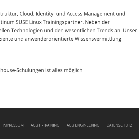
astruktur, Cloud, Identity- und Access Management und
latinum SUSE Linux Trainingspartner. Neben der
uellen Technologien und den wesentlichen Trends an. Unser
fiziente und anwenderorientierte Wissensvermittlung
Inhouse-Schulungen ist alles möglich
Nav
IMPRESSUM
AGB IT-TRAINING
AGB ENGINEERING
DATENSCHUTZ
übe