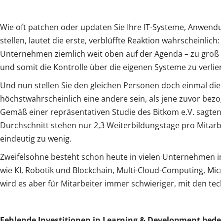
Wie oft patchen oder updaten Sie Ihre IT-Systeme, Anwend
stellen, lautet die erste, verblüffte Reaktion wahrscheinl
Unternehmen ziemlich weit oben auf der Agenda – zu groß i
und somit die Kontrolle über die eigenen Systeme zu verlie
Und nun stellen Sie den gleichen Personen doch einmal die 
höchstwahrscheinlich eine andere sein, als jene zuvor bezog
Gemäß einer repräsentativen Studie des Bitkom e.V. sagten
Durchschnitt stehen nur 2,3 Weiterbildungstage pro Mitarb
eindeutig zu wenig.
Zweifelsohne besteht schon heute in vielen Unternehmen in
wie KI, Robotik und Blockchain, Multi-Cloud-Computing, Mic
wird es aber für Mitarbeiter immer schwieriger, mit den te
Fehlende Investitionen in Learning & Development bed