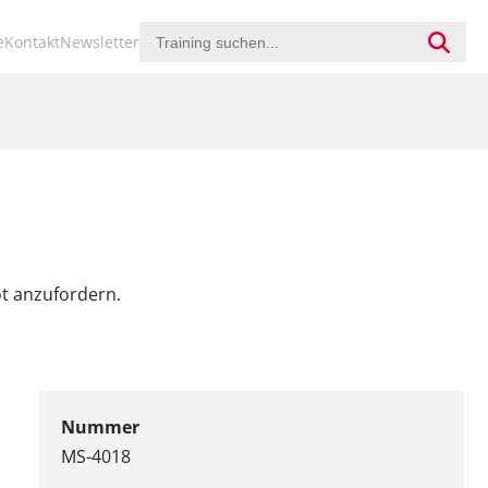
ion
e
Kontakt
Newsletter
ringen
ot anzufordern.
Nummer
MS-4018