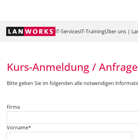
Navigation
IT-Services
IT-Training
Über uns | L
überspringen
Kurs-Anmeldung / Anfrage
Bitte geben Sie im folgenden alle notwendigen Informat
Firma
Vorname*