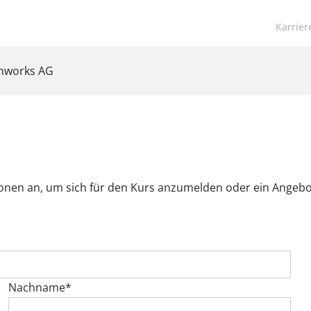
Navigat
Karrier
übersp
anworks AG
ionen an, um sich für den Kurs anzumelden oder ein Angeb
Nachname*