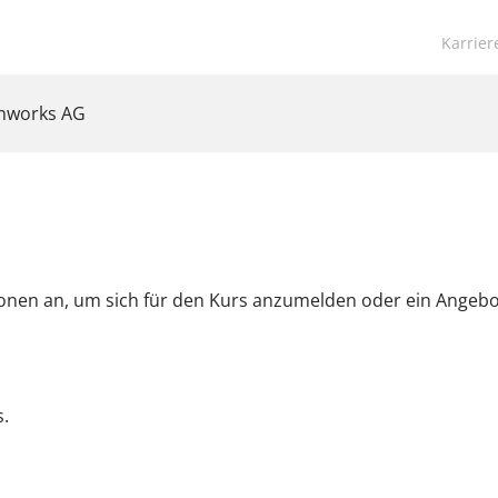
Navigat
Karrier
übersp
anworks AG
ionen an, um sich für den Kurs anzumelden oder ein Angeb
.