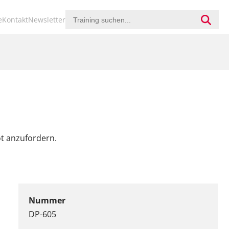
ion
e
Kontakt
Newsletter
ringen
ot anzufordern.
Nummer
DP-605