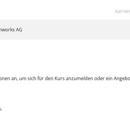
Navigat
Karrier
übersp
anworks AG
ionen an, um sich für den Kurs anzumelden oder ein Angeb
.