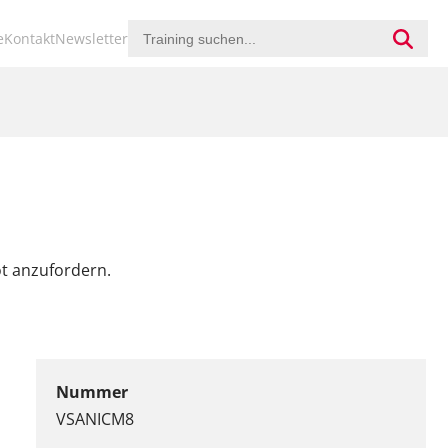
ion
e
Kontakt
Newsletter
ringen
ot anzufordern.
Nummer
VSANICM8