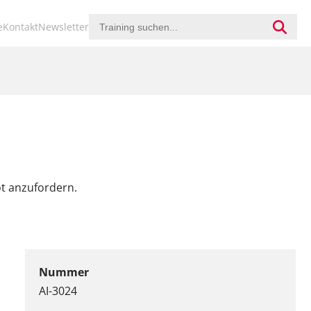
ion
e
Kontakt
Newsletter
ringen
ot anzufordern.
Nummer
AI-3024