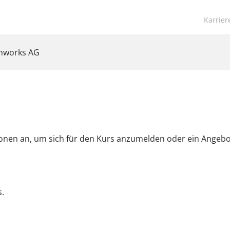
Navigat
Karrier
übersp
anworks AG
ionen an, um sich für den Kurs anzumelden oder ein Angeb
.