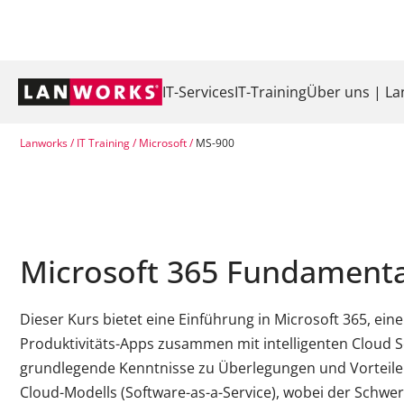
Navigation
IT-Services
IT-Training
Über uns | L
überspringen
Lanworks
IT Training
Microsoft
MS-900
Microsoft 365 Fundamenta
Dieser Kurs bietet eine Einführung in Microsoft 365, ei
Produktivitäts-Apps zusammen mit intelligenten Cloud Ser
grundlegende Kenntnisse zu Überlegungen und Vorteilen
Cloud-Modells (Software-as-a-Service), wobei der Schwer