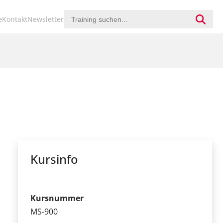
ion
e
Kontakt
Newsletter
ringen
Kursinfo
Kursnummer
MS-900