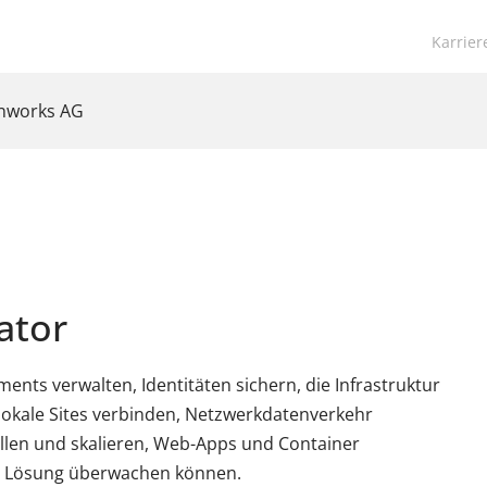
Navigat
Karrier
übersp
anworks AG
ator
ments verwalten, Identitäten sichern, die Infrastruktur
 lokale Sites verbinden, Netzwerkdatenverkehr
llen und skalieren, Web-Apps und Container
re Lösung überwachen können.