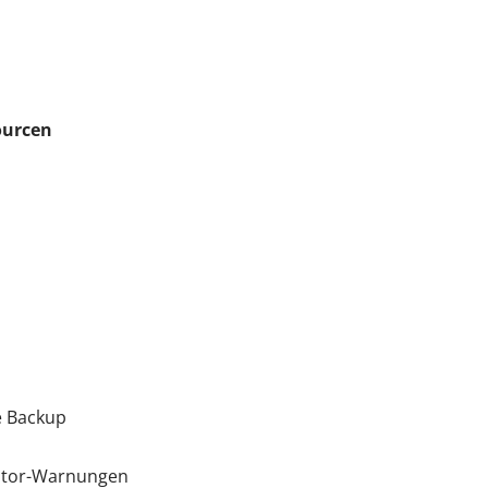
ourcen
e Backup
nitor-Warnungen