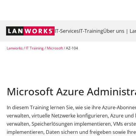
Navigation
IT-Services
IT-Training
Über uns | L
überspringen
Lanworks
IT Training
Microsoft
AZ-104
Microsoft Azure Administr
In diesem Training lernen Sie, wie sie ihre Azure-Abonne
verwalten, virtuelle Netzwerke konfigurieren, Azure und
verwalten, Speicherlösungen implementieren, VMs erste
implementieren, Daten sichern und freigeben sowie Ih