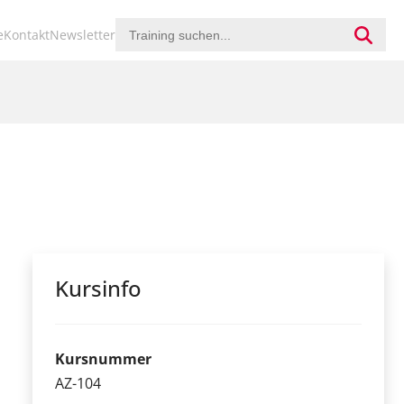
ion
e
Kontakt
Newsletter
ringen
Kursinfo
Kursnummer
AZ-104