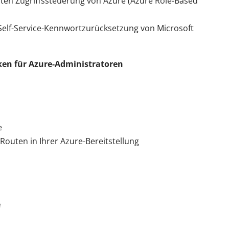
rten Zugriffssteuerung von Azure (Azure Role-Based
Self-Service-Kennwortzurücksetzung von Microsoft
ken für Azure-Administratoren
e
outen in Ihrer Azure-Bereitstellung
e