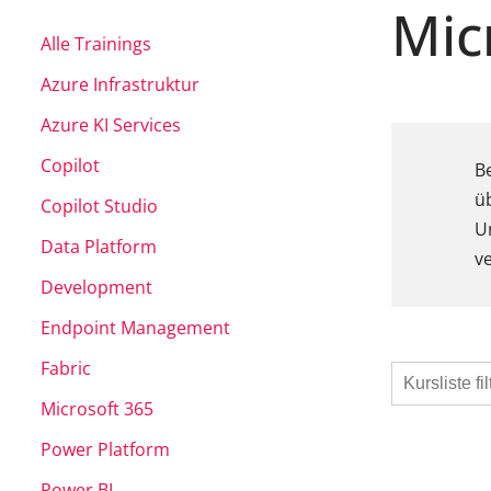
Mic
Alle Trainings
Azure Infrastruktur
Azure KI Services
Copilot
B
ü
Copilot Studio
U
Data Platform
v
Development
Endpoint Management
Fabric
Microsoft 365
Power Platform
Power BI