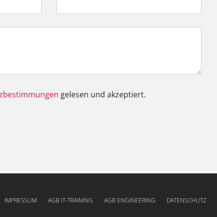
tzbestimmungen
gelesen und akzeptiert.
Nav
IMPRESSUM
AGB IT-TRAINING
AGB ENGINEERING
DATENSCHUTZ
übe