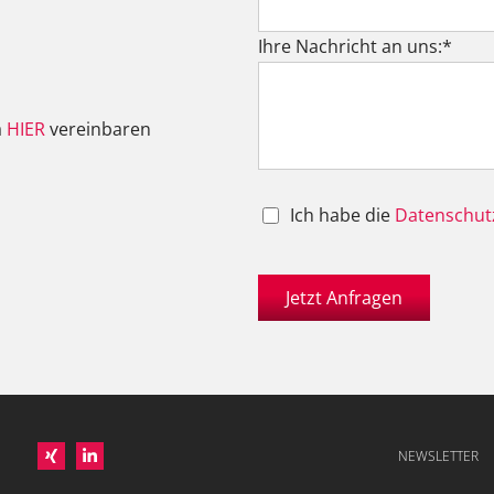
Pflichtfeld
Ihre Nachricht an uns:
*
a
HIER
vereinbaren
Ich habe die
Datenschu
Jetzt Anfragen
NEWSLETTER