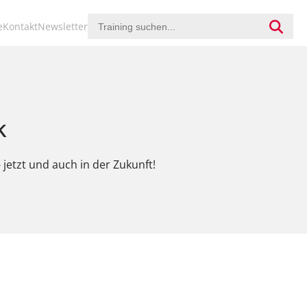
ion
e
Kontakt
Newsletter
ringen
k
jetzt und auch in der Zukunft!