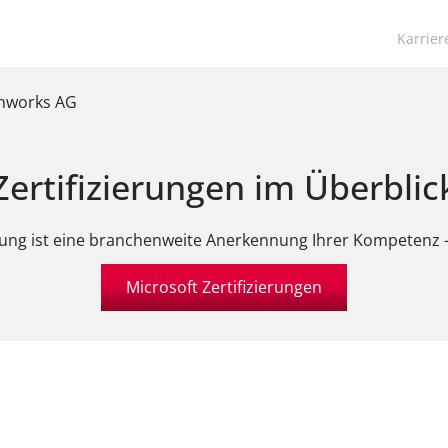
Navigat
Karrier
übersp
anworks AG
Zertifizierungen im Überblic
erung ist eine branchenweite Anerkennung Ihrer Kompetenz - 
Microsoft Zertifizierungen