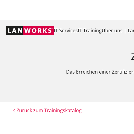
Navigation
IT-Services
IT-Training
Über uns | L
überspringen
Das Erreichen einer Zertifizi
< Zurück zum Trainingskatalog